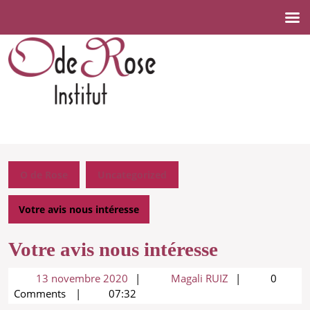
Aller
au
contenu
Aller
au
contenu
O de Rose
Uncategorized
Votre avis nous intéresse
Votre avis nous intéresse
13
Magali
13 novembre 2020
Magali RUIZ
0
novembre
RUIZ
Comments
07:32
2020